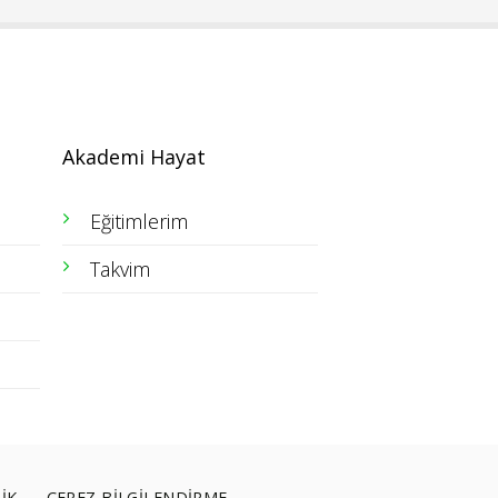
Akademi Hayat
Eğitimlerim
Takvim
LİK
ÇEREZ BİLGİLENDİRME