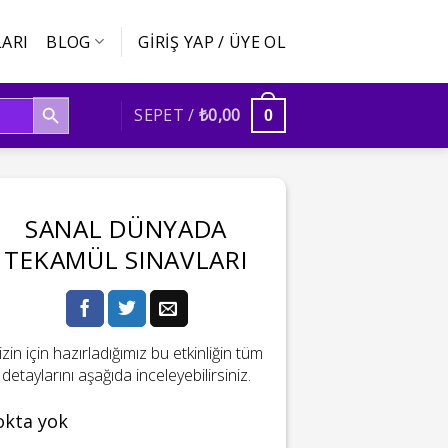
ARI
BLOG
GIRIŞ YAP / ÜYE OL
SEARCH BUTTON
SEPET /
₺
0,00
0
SANAL DÜNYADA
TEKAMÜL SINAVLARI
izin için hazırladığımız bu etkinliğin tüm
detaylarını aşağıda inceleyebilirsiniz.
okta yok