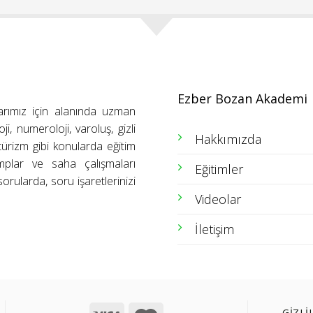
Ezber Bozan Akademi
arımız için alanında uzman
ji, numeroloji, varoluş, gizli
Hakkımızda
ütürizm gibi konularda eğitim
amplar ve saha çalışmaları
Eğitimler
orularda, soru işaretlerinizi
Videolar
İletişim
GİZLİ