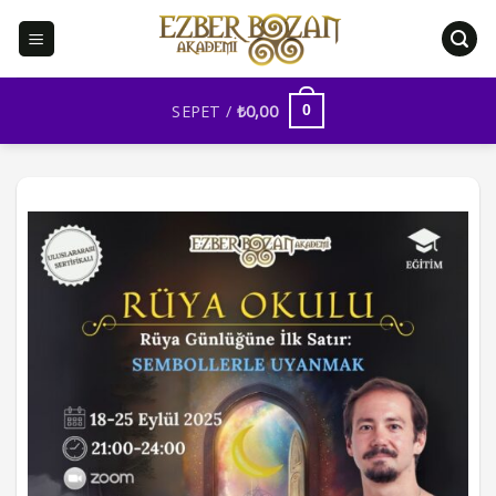
İçeriğe
atla
SEPET /
₺
0,00
0