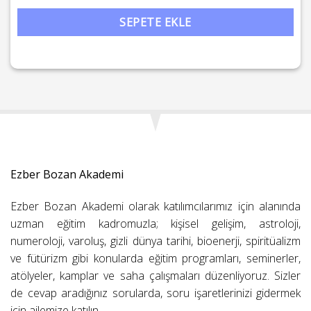
Rüya Okulu:Rüya Günlüğüne İlk Satır: Sembollerle Uyanmak ade
SEPETE EKLE
Ezber Bozan Akademi
Ezber Bozan Akademi olarak katılımcılarımız için alanında
uzman eğitim kadromuzla; kişisel gelişim, astroloji,
numeroloji, varoluş, gizli dünya tarihi, bioenerji, spiritüalizm
ve fütürizm gibi konularda eğitim programları, seminerler,
atölyeler, kamplar ve saha çalışmaları düzenliyoruz. Sizler
de cevap aradığınız sorularda, soru işaretlerinizi gidermek
için ailemize katılın.