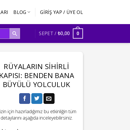
ARI
BLOG
GIRIŞ YAP / ÜYE OL
SEARCH BUTTON
SEPET /
₺
0,00
0
RÜYALARIN SIHIRLI
KAPISI: BENDEN BANA
BÜYÜLÜ YOLCULUK
izin için hazırladığımız bu etkinliğin tüm
detaylarını aşağıda inceleyebilirsiniz.