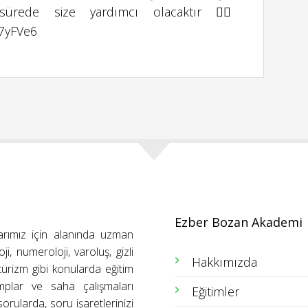
sürede size yardımcı olacaktır 👉🏻
p7yFVe6
Ezber Bozan Akademi
arımız için alanında uzman
ji, numeroloji, varoluş, gizli
Hakkımızda
ütürizm gibi konularda eğitim
amplar ve saha çalışmaları
Eğitimler
orularda, soru işaretlerinizi