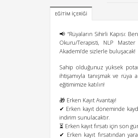
EĞITIM İÇERIĞI
📢 “Rüyaların Sihirli Kapısı: B
Okuru/Terapisti, NLP Maste
Akademi’de sizlerle buluşacak!
Sahip olduğunuz yüksek potans
ihtişamıyla tanışmak ve rüya a
eğitimimize katılın!
🎁 Erken Kayıt Avantajı!
✔ Erken kayıt döneminde kaydı
indirim sunulacaktır.
⏳ Erken kayıt fırsatı için son g
✔ Erken kayıt fırsatından yar