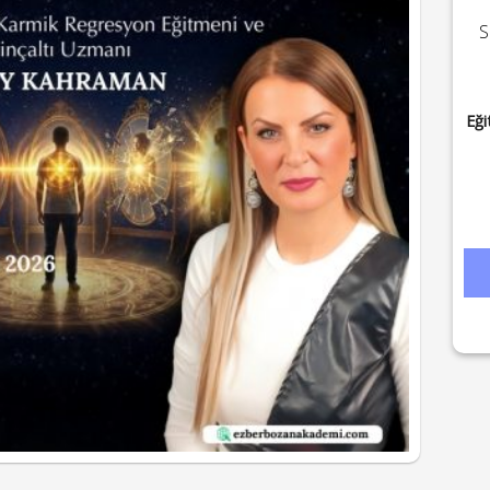
S
Eği
Rü