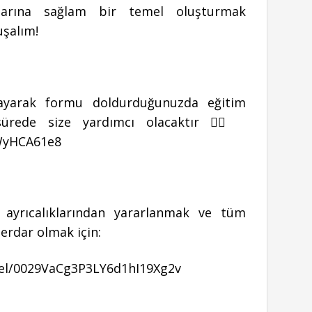
alarına sağlam bir temel oluşturmak
uşalım!
ıklayarak formu doldurduğunuzda eğitim
sürede size yardımcı olacaktır 👉🏻
WyHCA61e8
ayrıcalıklarından yararlanmak ve tüm
erdar olmak için:
el/0029VaCg3P3LY6d1hI19Xg2v