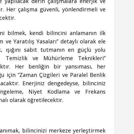
e yapılacak derin çalışmalara enerjik ve
ır. Her çalışma güvenli, yönlendirmeli ve
cektir.
ni bilmek, kendi bilincini anlamanın ilk
m ve Yaratılış Yasaları” detaylı olarak ele
k, ışığını sabit tutmanın en güçlü yolu
, Temizlik ve Mühürleme Teknikleri”
aktır. Her benliğin bir yansıması, her
u için “Zaman Çizgileri ve Paralel Benlik
lacaktır. Enerjiniz dengedeyse, bilinciniz
Dengeleme, Niyet Kodlama ve Frekans
lı olarak öğretilecektir.
 tanımak, bilincinizi merkeze yerleştirmek