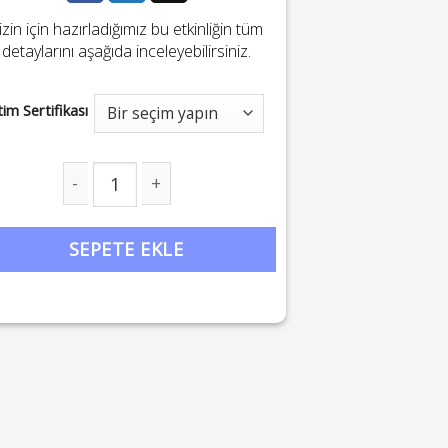
izin için hazırladığımız bu etkinliğin tüm
detaylarını aşağıda inceleyebilirsiniz.
tim Sertifikası
yadan Uyanış: Paralel Benliklerle Buluşma ve Bütünleşme Eğit
SEPETE EKLE