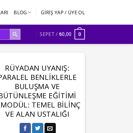
ARI
BLOG
GIRIŞ YAP / ÜYE OL
SEARCH BUTTON
SEPET /
₺
0,00
0
RÜYADAN UYANIŞ:
PARALEL BENLIKLERLE
BULUŞMA VE
BÜTÜNLEŞME EĞITIMI
.MODÜL: TEMEL BILINÇ
VE ALAN USTALIĞI