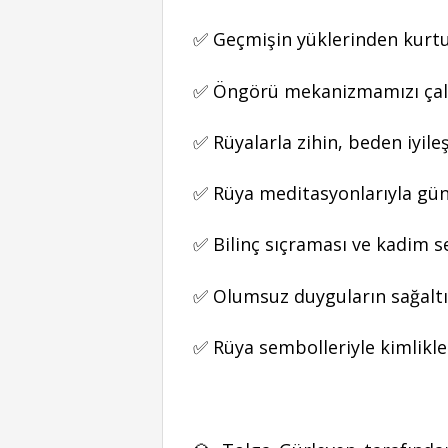
✅ Geçmişin yüklerinden kurt
✅ Öngörü mekanizmamızı çal
✅ Rüyalarla zihin, beden iyil
✅ Rüya meditasyonlarıyla gü
✅ Bilinç sıçraması ve kadim 
✅ Olumsuz duyguların sağalt
✅ Rüya sembolleriyle kimlikl