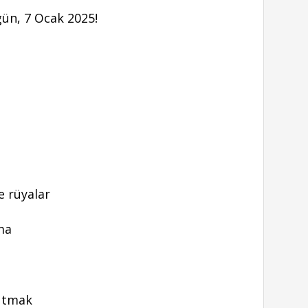
 gün, 7 Ocak 2025!
e rüyalar
ma
tutmak