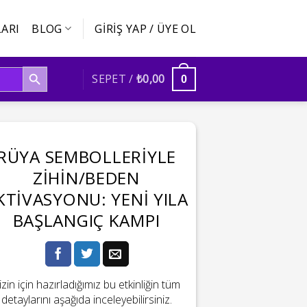
ARI
BLOG
GIRIŞ YAP / ÜYE OL
SEARCH BUTTON
SEPET /
₺
0,00
0
RÜYA SEMBOLLERIYLE
ZIHIN/BEDEN
KTIVASYONU: YENI YILA
BAŞLANGIÇ KAMPI
izin için hazırladığımız bu etkinliğin tüm
detaylarını aşağıda inceleyebilirsiniz.