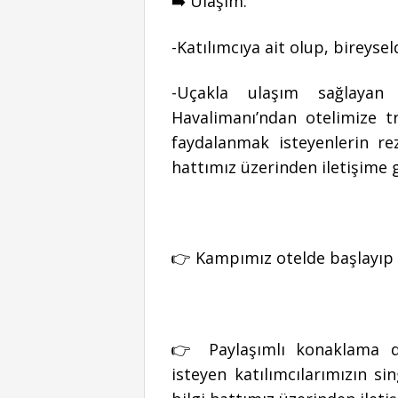
➡️ Ulaşım:
-Katılımcıya ait olup, bireyseld
-Uçakla ulaşım sağlayan k
Havalimanı’ndan otelimize t
faydalanmak isteyenlerin re
hattımız üzerinden iletişime
👉 Kampımız otelde başlayıp 
👉 Paylaşımlı konaklama dü
isteyen katılımcılarımızın si