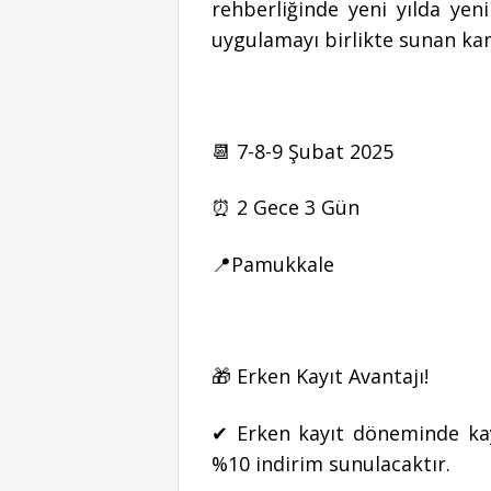
rehberliğinde yeni yılda yen
uygulamayı birlikte sunan kam
📆 7-8-9 Şubat 2025
⏰ 2 Gece 3 Gün
📍Pamukkale
🎁 Erken Kayıt Avantajı!
✔ Erken kayıt döneminde kay
%10 indirim sunulacaktır.