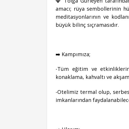
💎 Tolga Gürleyen tarafından
amacı; rüya sembollerinin h
meditasyonlarının ve kodlanm
büyük bilinç sıçramasıdır.
➡️ Kampımıza;
-Tüm eğitim ve etkinlikler
konaklama, kahvaltı ve akşam
-Otelimiz termal olup, serbe
imkanlarından faydalanabilec