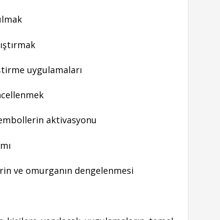
ulmak
ıştırmak
eştirme uygulamaları
ncellenmek
sembollerin aktivasyonu
ımı
erin ve omurganın dengelenmesi