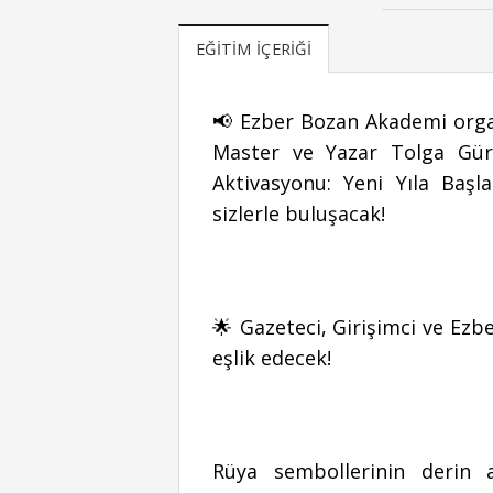
EĞITIM İÇERIĞI
📢 Ezber Bozan Akademi orga
Master ve Yazar Tolga Gürl
Aktivasyonu: Yeni Yıla Baş
sizlerle buluşacak!
🌟 Gazeteci, Girişimci ve Ez
eşlik edecek!
Rüya sembollerinin derin a