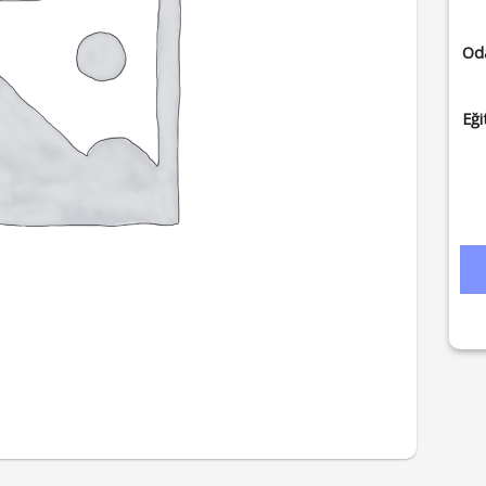
Oda
Eği
Rü