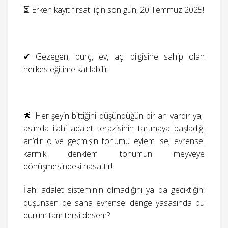
⏳ Erken kayıt fırsatı için son gün, 20 Temmuz 2025!
✔ Gezegen, burç, ev, açı bilgisine sahip olan
herkes eğitime katılabilir.
🌟 Her şeyin bittiğini düşündüğün bir an vardır ya;
aslında ilahi adalet terazisinin tartmaya başladığı
an’dır o ve geçmişin tohumu eylem ise; evrensel
karmik denklem tohumun meyveye
dönüşmesindeki hasattır!
İlahi adalet sisteminin olmadığını ya da geciktiğini
düşünsen de sana evrensel denge yasasında bu
durum tam tersi desem?