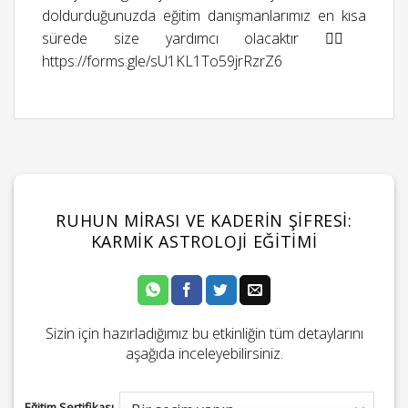
doldurduğunuzda eğitim danışmanlarımız en kısa
sürede size yardımcı olacaktır 👉🏻
https://forms.gle/sU1KL1To59jrRzrZ6
RUHUN MIRASI VE KADERIN ŞIFRESI:
KARMIK ASTROLOJI EĞITIMI
Sizin için hazırladığımız bu etkinliğin tüm detaylarını
aşağıda inceleyebilirsiniz.
Eğitim Sertifikası