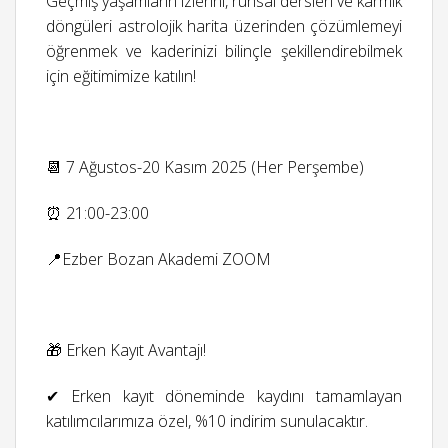
Geçmiş yaşamların izlerini, ruhsal dersleri ve karmik
döngüleri astrolojik harita üzerinden çözümlemeyi
öğrenmek ve kaderinizi bilinçle şekillendirebilmek
için eğitimimize katılın!
📆 7 Ağustos-20 Kasım 2025 (Her Perşembe)
⏰ 21:00-23:00
📍Ezber Bozan Akademi ZOOM
🎁 Erken Kayıt Avantajı!
✔ Erken kayıt döneminde kaydını tamamlayan
katılımcılarımıza özel, %10 indirim sunulacaktır.