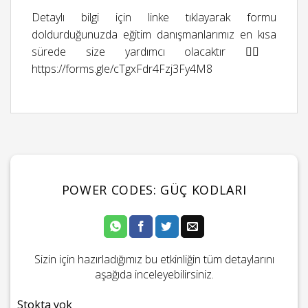
Detaylı bilgi için linke tıklayarak formu
doldurduğunuzda eğitim danışmanlarımız en kısa
sürede size yardımcı olacaktır 👉🏻
https://forms.gle/cTgxFdr4Fzj3Fy4M8
POWER CODES: GÜÇ KODLARI
Sizin için hazırladığımız bu etkinliğin tüm detaylarını
aşağıda inceleyebilirsiniz.
Stokta yok