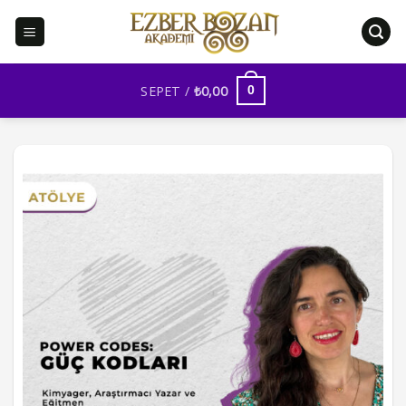
İçeriğe
atla
SEPET /
₺
0,00
0