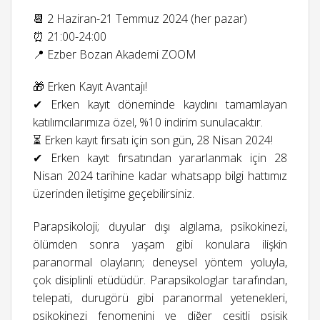
📆 2 Haziran-21 Temmuz 2024 (her pazar)
⏰ 21:00-24:00
📍 Ezber Bozan Akademi ZOOM
🎁 Erken Kayıt Avantajı!
✔ Erken kayıt döneminde kaydını tamamlayan
katılımcılarımıza özel, %10 indirim sunulacaktır.
⏳ Erken kayıt fırsatı için son gün, 28 Nisan 2024!
✔ Erken kayıt fırsatından yararlanmak için 28
Nisan 2024 tarihine kadar whatsapp bilgi hattımız
üzerinden iletişime geçebilirsiniz.
Parapsikoloji; duyular dışı algılama, psikokinezi,
ölümden sonra yaşam gibi konulara ilişkin
paranormal olayların; deneysel yöntem yoluyla,
çok disiplinli etüdüdür. Parapsikologlar tarafından,
telepati, durugörü gibi paranormal yetenekleri,
psikokinezi fenomenini ve diğer çeşitli psişik