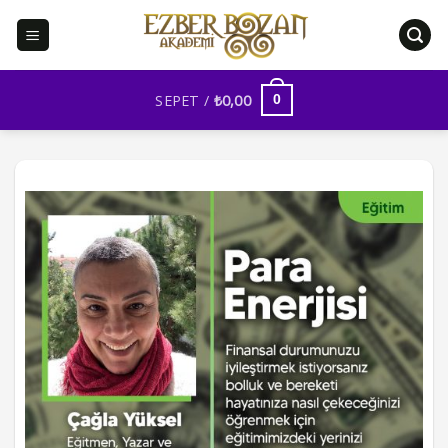
İçeriğe
atla
SEPET /
₺
0,00
0