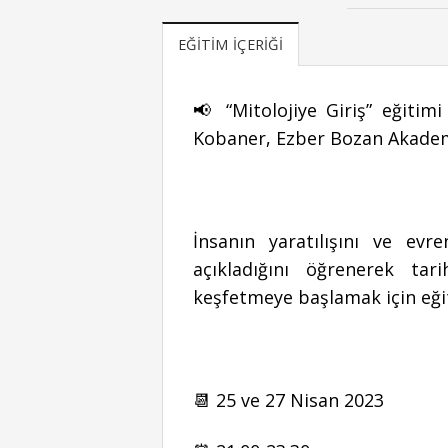
EĞITIM İÇERIĞI
📢 “Mitolojiye Giriş” eğitim
Kobaner, Ezber Bozan Akademi
İnsanın yaratılışını ve evr
açıkladığını öğrenerek tar
keşfetmeye başlamak için eğit
📆 25 ve 27 Nisan 2023