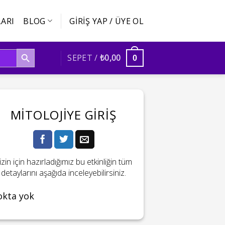
ARI
BLOG
GIRIŞ YAP / ÜYE OL
SEARCH BUTTON
SEPET /
₺
0,00
0
MITOLOJIYE GIRIŞ
izin için hazırladığımız bu etkinliğin tüm
detaylarını aşağıda inceleyebilirsiniz.
okta yok