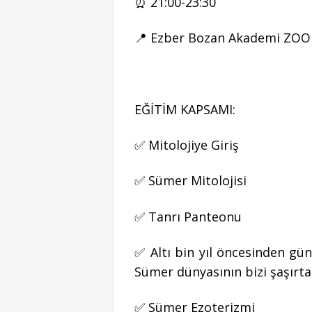
⏰ 21:00-23:30
📍 Ezber Bozan Akademi ZO
EĞİTİM KAPSAMI:
✅ Mitolojiye Giriş
✅ Sümer Mitolojisi
✅ Tanrı Panteonu
✅ Altı bin yıl öncesinden gü
Sümer dünyasının bizi şaşırta
✅ Sümer Ezoterizmi