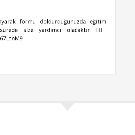
ıklayarak formu doldurduğunuzda eğitim
sürede size yardımcı olacaktır 👉🏻
H67LtnM9