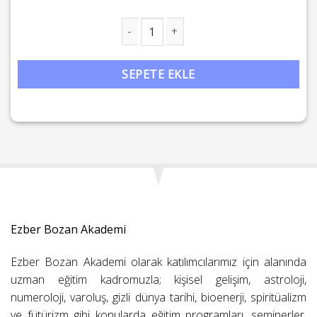
Mitoloji Okulu: Tanrılardan İnsana Psikomitolojik Yolculuk adet
SEPETE EKLE
Ezber Bozan Akademi
Ezber Bozan Akademi olarak katılımcılarımız için alanında
uzman eğitim kadromuzla; kişisel gelişim, astroloji,
numeroloji, varoluş, gizli dünya tarihi, bioenerji, spiritüalizm
ve fütürizm gibi konularda eğitim programları, seminerler,