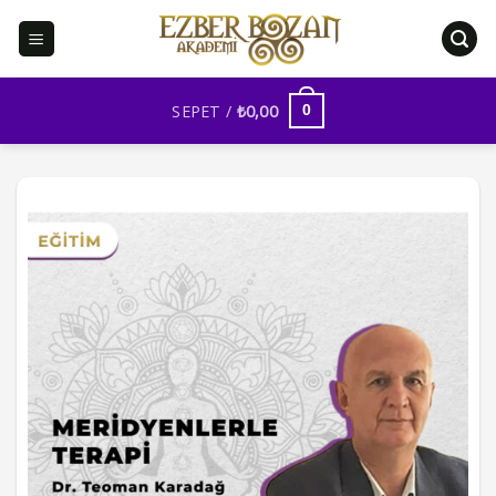
İçeriğe
atla
SEPET /
₺
0,00
0