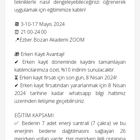
tekniklerle nasıl dengeleyebileceğinizi öğrenerek
uygulamak için eğitimimize katılın!
📆 3-10-17 Mayıs 2024
⏰ 21:00-24:00
📍Ezber Bozan Akademi ZOOM
🎁 Erken Kayıt Avantajı!
✔ Erken kayıt döneminde kaydını tamamlayan
katılımcılarımıza özel, %10 indirim sunulacaktır.
⏳ Erken kayıt fırsatı için son gün, 8 Nisan 2024!
✔ Erken kayıt fırsatından yararlanmak için 8 Nisan
2024 tarihine kadar whatsapp bilgi hattımız
üzerinden iletişime geçebilirsiniz.
EĞİTİM KAPSAMI:
✅ Bedenin 7 adet enerji santrali (7 çakra) ve bu
enerjinin bedene dağıtılmasını sağlayan 26
meridyen yolları vardır. Her meridyen ilgili organına