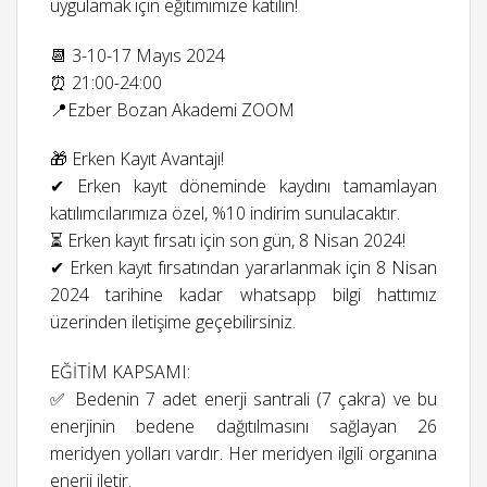
uygulamak için eğitimimize katılın!
📆 3-10-17 Mayıs 2024
⏰ 21:00-24:00
📍Ezber Bozan Akademi ZOOM
🎁 Erken Kayıt Avantajı!
✔ Erken kayıt döneminde kaydını tamamlayan
katılımcılarımıza özel, %10 indirim sunulacaktır.
⏳ Erken kayıt fırsatı için son gün, 8 Nisan 2024!
✔ Erken kayıt fırsatından yararlanmak için 8 Nisan
2024 tarihine kadar whatsapp bilgi hattımız
üzerinden iletişime geçebilirsiniz.
EĞİTİM KAPSAMI:
✅ Bedenin 7 adet enerji santrali (7 çakra) ve bu
enerjinin bedene dağıtılmasını sağlayan 26
meridyen yolları vardır. Her meridyen ilgili organına
enerji iletir.