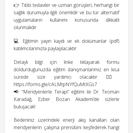
👉 Tıbbi tedaviler ve uzman görüşleri, herhangi bir
sağlık durumuyla ilgili önemlidir ve bu tür alternatif
uygulamaların kullanımı konusunda dikkatli
olunmalıdır.
💻 Eğitimin yayın kaydı ve ek dokümanlar (pdf)
katılımcılarımızla paylaşılacaktır.
Detaylı bilgi için linke tıklayarak formu
doldurduğunuzda eğitim danışmanlarımız en kısa
sürede size yardımcı olacaktır 👉🏻
https://forms.gle/cALMtpNYfQuMtXGs7
📢 “Meridyenlerle Terapi” eğitimi ile Dr. Teoman
Karadağ, Ezber Bozan Akademi’de sizlerle
buluşacak!
Bedeniniz üzerindeki enerji akış kanalları olan
meridyenlerin çalışma prensibini keşfederek hangi