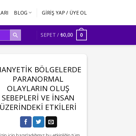
ARI
BLOG
GIRIŞ YAP / ÜYE OL
SEARCH BUTTON
SEPET /
₺
0,00
0
ANYETIK BÖLGELERDE
PARANORMAL
OLAYLARIN OLUŞ
SEBEPLERI VE İNSAN
ÜZERINDEKI ETKILERI
izin için hazırladığımız bu etkinliğin tüm