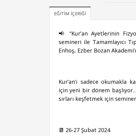
EĞITIM İÇERIĞI
📢 “Kur’an Ayetlerinin Fizyol
semineri ile Tamamlayıcı Tı
Enhoş, Ezber Bozan Akademi’d
Kur’an’ı sadece okumakla k
için yeni bir dönem başlıyor…
sırları keşfetmek için semineri
📆 26-27 Şubat 2024