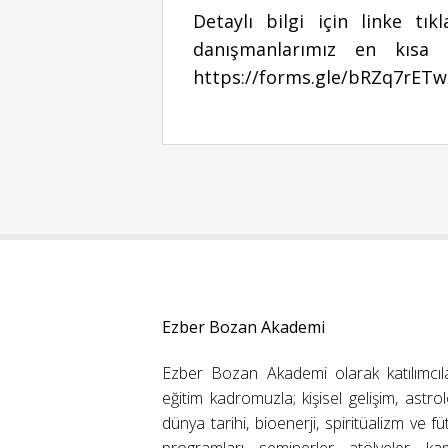
Detaylı bilgi için linke t
danışmanlarımız en kısa 
https://forms.gle/bRZq7rE
Ezber Bozan Akademi
Ezber Bozan Akademi olarak katılımcıl
eğitim kadromuzla; kişisel gelişim, astrolo
dünya tarihi, bioenerji, spiritüalizm ve f
programları, seminerler, atölyeler, k