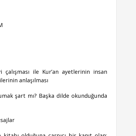
OM
alışması ile Kur’an ayetlerinin insan
ilerinin anlaşılması
kumak şart mı? Başka dilde okunduğunda
sajlar
m kitabı olduğuna çarpıcı bir kanıt olan;