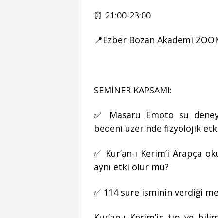
⏰ 21:00-23:00
📍Ezber Bozan Akademi ZO
SEMİNER KAPSAMI:
✅ Masaru Emoto su deneyi ç
bedeni üzerinde fizyolojik etk
✅ Kur’an-ı Kerim’i Arapça o
aynı etki olur mu?
✅ 114 sure isminin verdiği me
Kur’an-ı Kerim’in tıp ve bili