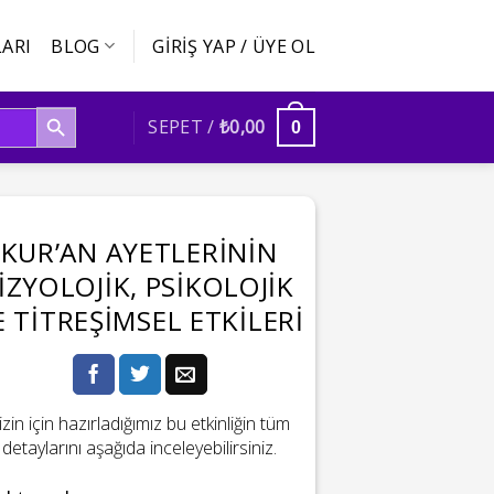
ARI
BLOG
GIRIŞ YAP / ÜYE OL
SEARCH BUTTON
SEPET /
₺
0,00
0
KUR’AN AYETLERININ
IZYOLOJIK, PSIKOLOJIK
E TITREŞIMSEL ETKILERI
izin için hazırladığımız bu etkinliğin tüm
detaylarını aşağıda inceleyebilirsiniz.