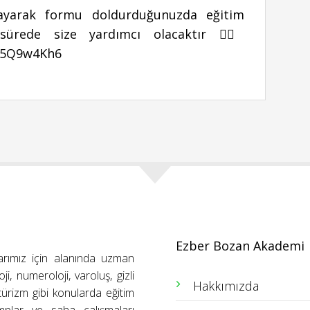
ıklayarak formu doldurduğunuzda eğitim
sürede size yardımcı olacaktır 👉🏻
Tw5Q9w4Kh6
Ezber Bozan Akademi
arımız için alanında uzman
ji, numeroloji, varoluş, gizli
Hakkımızda
ütürizm gibi konularda eğitim
amplar ve saha çalışmaları