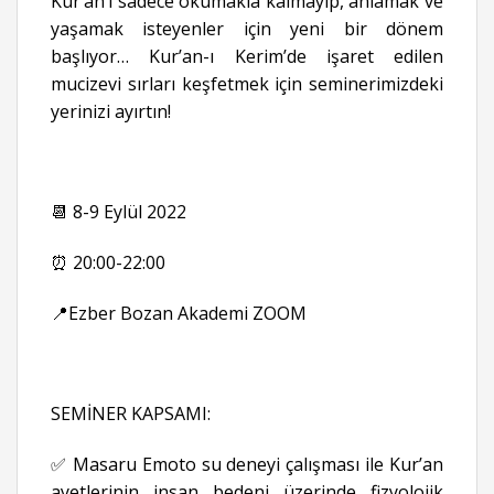
Kur’an’ı sadece okumakla kalmayıp, anlamak ve
yaşamak isteyenler için yeni bir dönem
başlıyor… Kur’an-ı Kerim’de işaret edilen
mucizevi sırları keşfetmek için seminerimizdeki
yerinizi ayırtın!
📆 8-9 Eylül 2022
⏰ 20:00-22:00
📍Ezber Bozan Akademi ZOOM
SEMİNER KAPSAMI:
✅ Masaru Emoto su deneyi çalışması ile Kur’an
ayetlerinin insan bedeni üzerinde fizyolojik