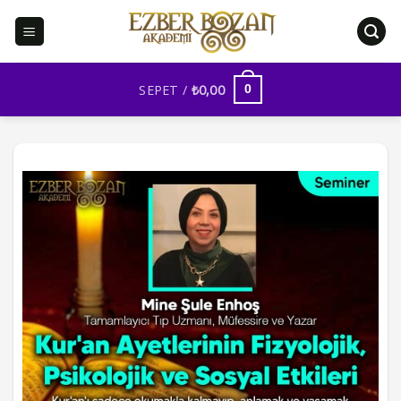
İçeriğe
atla
SEPET /
₺
0,00
0