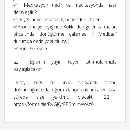
✅⁠ ⁠Meditasyon nedir ve meditasyonda nasıl
derinleşilir ?
✅⁠Duygular ve hissetmek, bedendeki etkileri
⁠✅Aton enerjisi eşliğinde Köklerden gelen karmaları
biliçaltında dönüştürme çalışması ( Meditatif
durumda derin yoğunlukta )
⁠ ⁠✅Soru & Cevap
💻 Eğitimin yayın kaydı katılımcılarımızla
paylaşılacaktır.
Detaylı bilgi için linke tıklayarak formu
doldurduğunuzda eğitim danışmanlarımız en kısa
sürede size yardımcı olacaktır 👉🏻
https://forms.gle/RVGJQtFFDmKtvWAz6