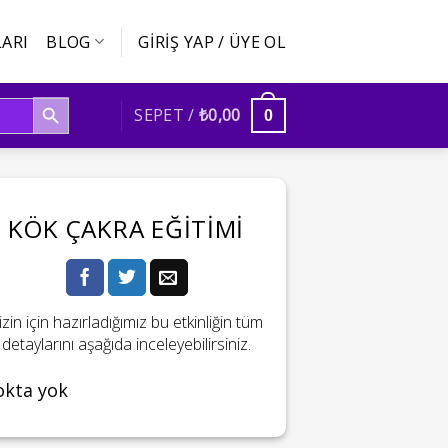
ARI
BLOG
GIRIŞ YAP / ÜYE OL
SEARCH BUTTON
SEPET /
₺
0,00
0
KÖK ÇAKRA EĞITIMI
izin için hazırladığımız bu etkinliğin tüm
detaylarını aşağıda inceleyebilirsiniz.
okta yok