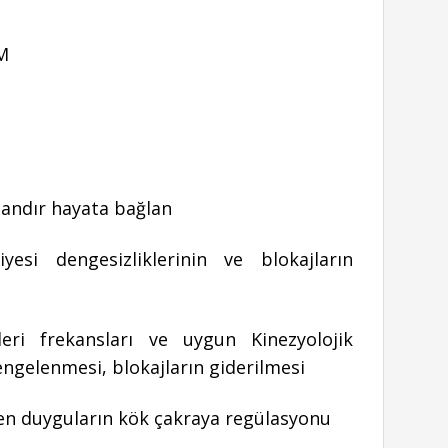
OM
landır hayata bağlan
si dengesizliklerinin ve blokajların
i frekansları ve uygun Kinezyolojik
engelenmesi, blokajların giderilmesi
ren duyguların kök çakraya regülasyonu