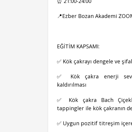
⏰ 21:00-24:00
📍Ezber Bozan Akademi ZO
EĞİTİM KAPSAMI:
✅ Kök çakrayı dengele ve şifa
✅ Kök çakra enerji seviye
kaldırılması
✅ Kök çakra Bach Çiçekler
tappingler ile kök çakranın d
✅ Uygun pozitif titreşim içe