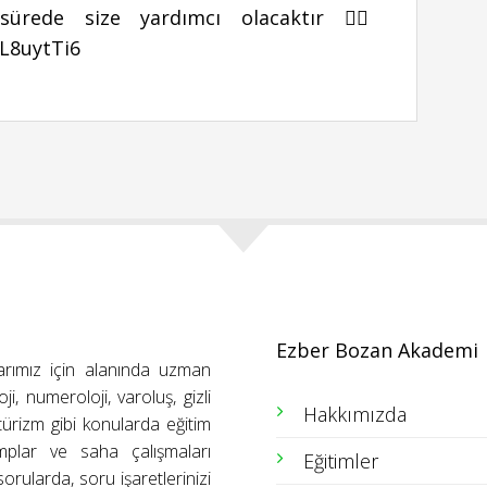
sürede size yardımcı olacaktır 👉🏻
L8uytTi6
Ezber Bozan Akademi
arımız için alanında uzman
ji, numeroloji, varoluş, gizli
Hakkımızda
ütürizm gibi konularda eğitim
amplar ve saha çalışmaları
Eğitimler
orularda, soru işaretlerinizi