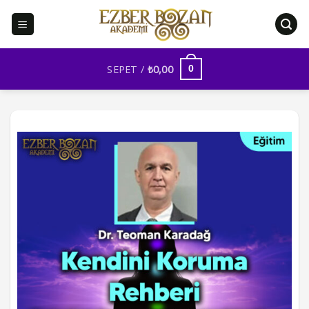
İçeriğe
atla
SEPET /
₺
0,00
0