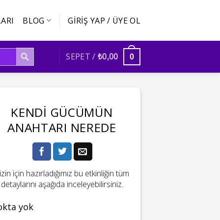
ARI
BLOG
GIRIŞ YAP / ÜYE OL
SEARCH BUTTON
SEPET /
₺
0,00
0
KENDI GÜCÜMÜN
ANAHTARI NEREDE
izin için hazırladığımız bu etkinliğin tüm
detaylarını aşağıda inceleyebilirsiniz.
okta yok