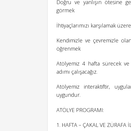
Doğru ve yanlışın ötesine geç
görmek
İhtiyaçlarımızı karşılamak üzer
Kendimizle ve çevremizle olan i
öğrenmek
Atölyemiz 4 hafta sürecek ve 
adımı çalışacağız.
Atölyemiz interaktiftir, uygu
uygundur.
ATÖLYE PROGRAMI:
1. HAFTA – ÇAKAL VE ZÜRAFA 