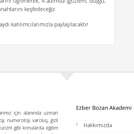
larını öğrenerek, 4 adımda (gözlem, duygu,
anahtarını keşfedeceğiz.
ydı katılımcılarımızla paylaşılacaktır
Ezber Bozan Akademi
arımız için alanında uzman
ji, numeroloji, varoluş, gizli
Hakkımızda
ütürizm gibi konularda eğitim