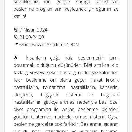
sevdikleriniz için gerçek sağlığa kavuşturan
beslenme programlarını keşfetmek için eğitimimize
katılın!
📆 7 Nisan 2024
⏰ 21:00-24:00
📍Ezber Bozan Akademi ZOOM
🌟 İnsanların çoğu hala beslenmenin karnı
doyurmak olduğunu düşünürler. Bilgi arttıkça kilo
fazlalığı ve/veya şeker hastalığı nedeniyle kaloriden
fakir beslenme ön plana geçer. Fakat kronik
hastalıkların, romatizmal hastalıkların, kanserin,
alerjilerin, bağışıklık sistemi ve bağırsak
hastalıklarının gittikçe artması nedeniyle bazı özel
diyet programları ile anılan beslenme biçimleri
görülür. Gluten vb. maddeler olmasın istenir. Oysa
beslenme gerçekte çok farklıdır. Beslenme, gıdanın
vücudu nasıl etkilediğinin ve vücudun büyüme,