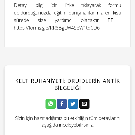
Detaylı bilgi için linke tıklayarak formu
doldurduğunuzda eğitim danışmanlarımız en kısa
sürede size yardımcı olacaktır 👉🏻
https://forms.gle/RR8BgLW4SeW1tqCD6
KELT RUHANIYETI: DRUIDLERIN ANTIK
BILGELIĞI
Sizin için hazırladığımız bu etkinliğin tüm detaylarını
aşağıda inceleyebilirsiniz.