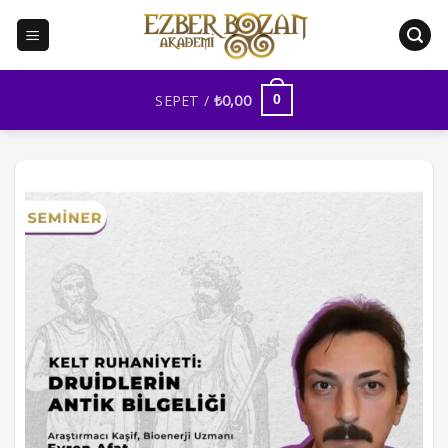
İçeriğe
atla
SEPET /
₺
0,00
0