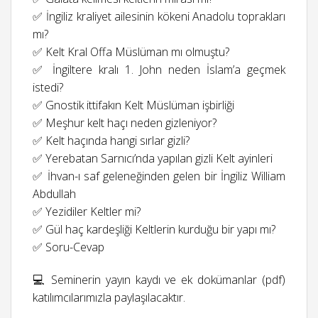
✅ İngiliz kraliyet ailesinin kökeni Anadolu toprakları
mı?
✅ Kelt Kral Offa Müslüman mı olmuştu?
✅ İngiltere kralı 1. John neden İslam’a geçmek
istedi?
✅ Gnostik ittifakın Kelt Müslüman işbirliği
✅ Meşhur kelt haçı neden gizleniyor?
✅ Kelt haçında hangi sırlar gizli?
✅ Yerebatan Sarnıcı’nda yapılan gizli Kelt ayinleri
✅ İhvan-ı saf geleneğinden gelen bir İngiliz William
Abdullah
✅ Yezidiler Keltler mi?
✅ Gül haç kardeşliği Keltlerin kurduğu bir yapı mı?
✅ Soru-Cevap
💻 Seminerin yayın kaydı ve ek dokümanlar (pdf)
katılımcılarımızla paylaşılacaktır.