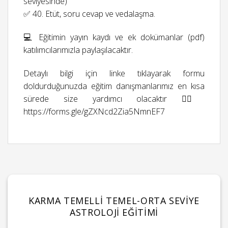
seviyesinde)
✅ 40. Etüt, soru cevap ve vedalaşma.
💻 Eğitimin yayın kaydı ve ek dokümanlar (pdf)
katılımcılarımızla paylaşılacaktır.
Detaylı bilgi için linke tıklayarak formu
doldurduğunuzda eğitim danışmanlarımız en kısa
sürede size yardımcı olacaktır 👉🏻
https://forms.gle/gZXNcd2Zia5NmnEF7
KARMA TEMELLI TEMEL-ORTA SEVIYE
ASTROLOJI EĞITIMI