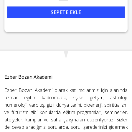
Kahramanın Yolculuğu ve Arketipler Atölyesi adet
SEPETE EKLE
Ezber Bozan Akademi
Ezber Bozan Akademi olarak katılımcılarımız için alanında
uzman eğitim kadromuzla; kişisel gelişim, astroloji,
numeroloji, varoluş, gizli dünya tarihi, bioenerji, spiritüalizm
ve fütürizm gibi konularda eğitim programları, seminerler,
atölyeler, kamplar ve saha çalışmaları düzenliyoruz. Sizler
de cevap aradığınız sorularda, soru işaretlerinizi gidermek