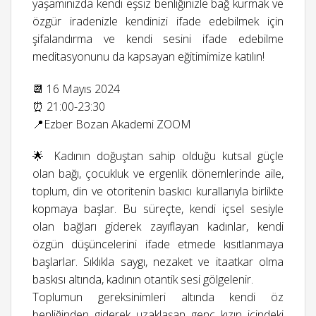
yaşamınızda kendi eşsiz benliğinizle bağ kurmak ve
özgür iradenizle kendinizi ifade edebilmek için
şifalandırma ve kendi sesini ifade edebilme
meditasyonunu da kapsayan eğitimimize katılın!
📆 16 Mayıs 2024
⏰ 21:00-23:30
📍Ezber Bozan Akademi ZOOM
🌟 Kadının doğuştan sahip olduğu kutsal güçle
olan bağı, çocukluk ve ergenlik dönemlerinde aile,
toplum, din ve otoritenin baskıcı kurallarıyla birlikte
kopmaya başlar. Bu süreçte, kendi içsel sesiyle
olan bağları giderek zayıflayan kadınlar, kendi
özgün düşüncelerini ifade etmede kısıtlanmaya
başlarlar. Sıklıkla saygı, nezaket ve itaatkar olma
baskısı altında, kadının otantik sesi gölgelenir.
Toplumun gereksinimleri altında kendi öz
benliğinden giderek uzaklaşan genç kızın içindeki