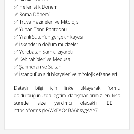
✅ Hellenistik Dönem
✅ Roma Dönemi
✅ Truva Hazineleri ve Mitolojisi
✅ Yunan Tanrı Panteonu
✅ Yılanlı Sütun’un gerçek hikayesi
✅ İskenderin doğum mucizeleri
✅ Yerebatan Sarnıcı ziyareti
✅ Kelt rahipleri ve Medusa
✅ Şahmeran ve Sultan
✅ İstanbul’un sırlı hikayeleri ve mitolojik efsaneleri
Detaylı bilgi için linke tıklayarak formu
doldurduğunuzda eğitim danışmanlarımız en kısa
sürede size yardımcı olacaktır 👉🏻
https://forms.gle/WxEAQ4BA6bXygAYe7