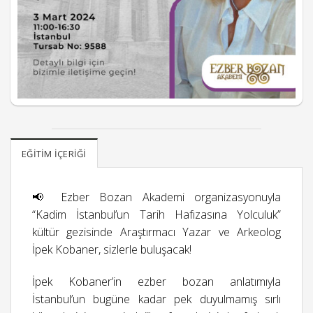
EĞITIM İÇERIĞI
📢 Ezber Bozan Akademi organizasyonuyla
“Kadim İstanbul’un Tarih Hafızasına Yolculuk”
kültür gezisinde Araştırmacı Yazar ve Arkeolog
İpek Kobaner, sizlerle buluşacak!
İpek Kobaner’in ezber bozan anlatımıyla
İstanbul’un bugüne kadar pek duyulmamış sırlı