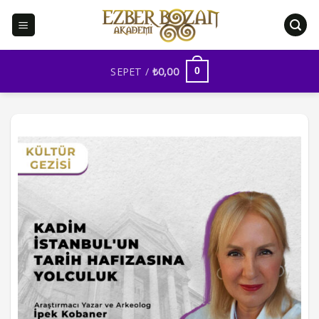
İçeriğe
atla
SEPET /
₺
0,00
0