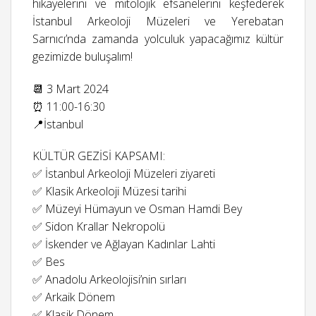
hikayelerini ve mitolojik efsanelerini keşfederek
İstanbul Arkeoloji Müzeleri ve Yerebatan
Sarnıcı’nda zamanda yolculuk yapacağımız kültür
gezimizde buluşalım!
📆 3 Mart 2024
⏰ 11:00-16:30
📍İstanbul
KÜLTÜR GEZİSİ KAPSAMI:
✅ İstanbul Arkeoloji Müzeleri ziyareti
✅ Klasik Arkeoloji Müzesi tarihi
✅ Müzeyi Hümayun ve Osman Hamdi Bey
✅ Sidon Krallar Nekropolü
✅ İskender ve Ağlayan Kadınlar Lahti
✅ Bes
✅ Anadolu Arkeolojisi’nin sırları
✅ Arkaik Dönem
✅ Klasik Dönem