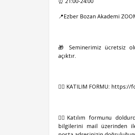
⏰ 21:00-24:00
📍Ezber Bozan Akademi ZO
🎁 Seminerimiz ücretsiz ol
açıktır.
👉🏻 KATILIM FORMU:
https://
👉🏻Katılım formunu doldu
bilgilerini mail üzerinden 
posta adresinizin doğruluğunu