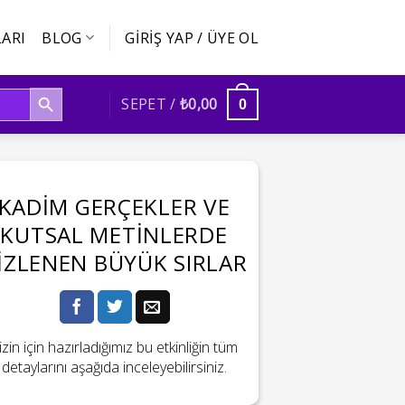
ARI
BLOG
GIRIŞ YAP / ÜYE OL
SEARCH BUTTON
SEPET /
₺
0,00
0
KADIM GERÇEKLER VE
KUTSAL METINLERDE
IZLENEN BÜYÜK SIRLAR
izin için hazırladığımız bu etkinliğin tüm
detaylarını aşağıda inceleyebilirsiniz.