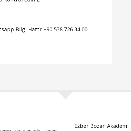
app Bilgi Hattı: +90 538 726 34 00
Ezber Bozan Akademi
arımız için alanında uzman