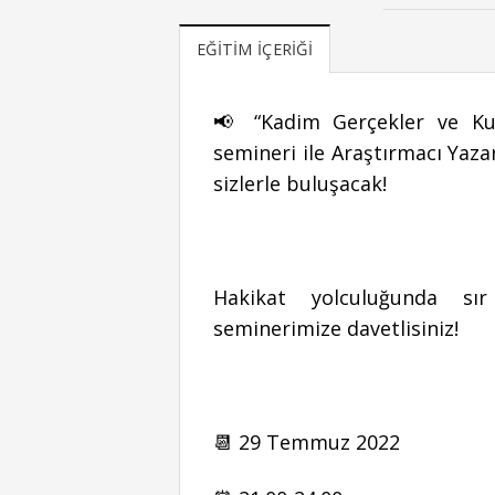
EĞITIM İÇERIĞI
📢 “Kadim Gerçekler ve Kut
semineri ile Araştırmacı Yaz
sizlerle buluşacak!
Hakikat yolculuğunda sır
seminerimize davetlisiniz!
📆 29 Temmuz 2022