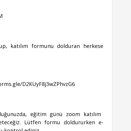
OM
up, katılım formunu dolduran herkese
forms.gle/D2KUyF8j3wZPhvzG6
rduğunuzda, eğitim günü zoom katılım
ileteceğiz. Lütfen formu doldururken e-
 kontrol ediniz.