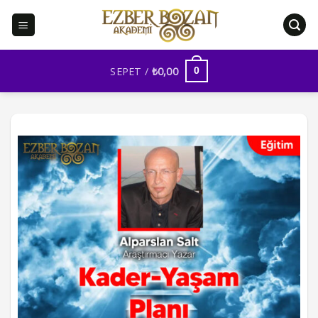
İçeriğe
atla
SEPET /
₺
0,00
0