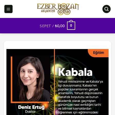
İçeriğe
atla
SEPET /
₺
0,00
0