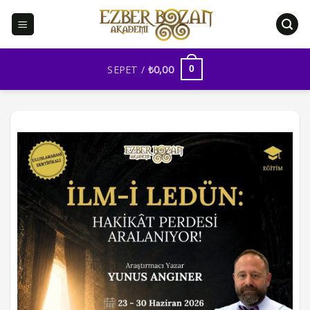
İçeriğe
atla
SEPET /
₺
0,00
0