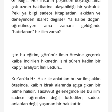
🌟 Bilgi… Her insanın peşinden koştuğu ama
çok azının hakikatine ulaşabildiği bir yolculuk.
Peki ya bilgi sadece kitaplardan, akıldan ve
deneyimden ibaret değilse? Ya kalbe doğan,
öğretilmeyen ama zamanı geldiğinde
“hatırlanan” bir ilim varsa?
İşte bu eğitim, görünür ilmin ötesine geçerek
kalbe indirilen hikmetin izini süren kadim bir
kapıyı aralıyor: İlmi Ledün…
Kur’an’da Hz. Hızır ile anlatılan bu sır ilmi; aklın
ötesinde, kalbin idrak alanında açığa çıkan bir
bilme halidir. Tasavvuf geleneğinde ise bu ilim;
sadece öğrenilen değil, lütfedilen, sadece
anlatılan değil, yaşanan bir hakikattir.