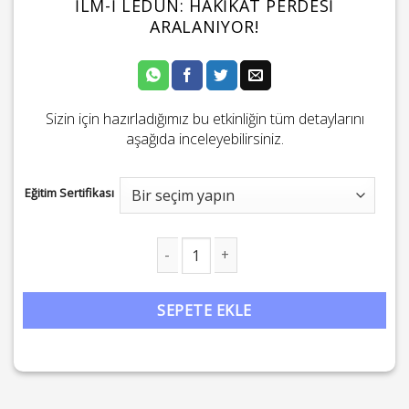
İLM-I LEDÜN: HAKIKÂT PERDESI
ARALANIYOR!
Sizin için hazırladığımız bu etkinliğin tüm detaylarını
aşağıda inceleyebilirsiniz.
Eğitim Sertifikası
İlm-i Ledün: Hakikât Perdesi Aralanıyor! adet
SEPETE EKLE