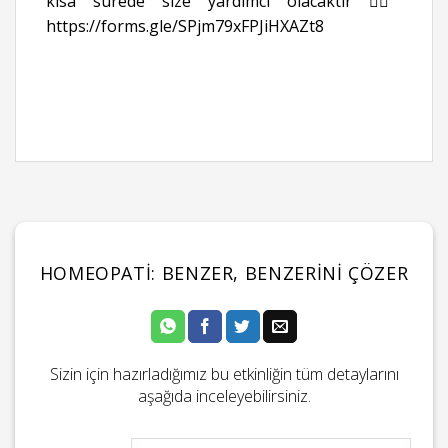
kısa sürede size yardımcı olacaktır 👉🏻
https://forms.gle/SPjm79xFPJiHXAZt8
HOMEOPATI: BENZER, BENZERINI ÇÖZER
Sizin için hazırladığımız bu etkinliğin tüm detaylarını
aşağıda inceleyebilirsiniz.