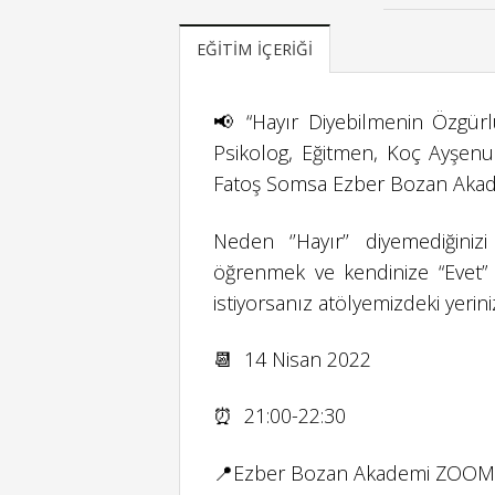
EĞITIM İÇERIĞI
📢 “Hayır Diyebilmenin Özgürl
Psikolog, Eğitmen, Koç Ayşenu
Fatoş Somsa Ezber Bozan Akade
Neden ‘’Hayır’’ diyemediğini
öğrenmek ve kendinize “Evet” 
istiyorsanız atölyemizdeki yeriniz
📆 14 Nisan 2022
⏰ 21:00-22:30
📍Ezber Bozan Akademi ZOOM