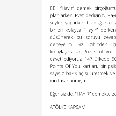
👉🏻 “Hayır” demek birçoğum
planlarken Evet dediğiniz, Hayı
şeyleri yaparken bulduğunuz 
birileri kolayca ‘’Hayır’’ derk
düşünerek bu soruyu cevapl
deneyelim. Sizi zihinden ç
kolaylaştıracak Points of you d
davet ediyoruz. 147 ülkede 60
Points Of You kartları, bir psi
sayısız bakış açısı üretmek ve
için tasarlanmıştır.
Eğer siz de, ‘’HAYIR” demekte z
ATÖLYE KAPSAMI: