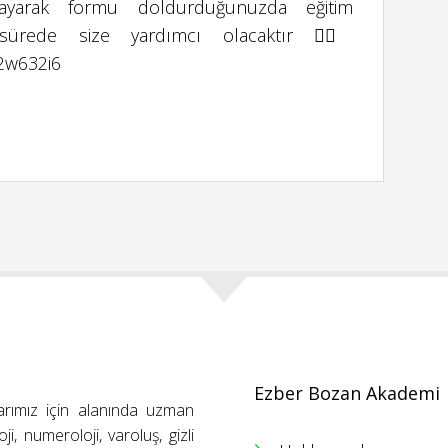
ıklayarak formu doldurduğunuzda eğitim
sürede size yardımcı olacaktır 👉🏻
2w632i6
Ezber Bozan Akademi
arımız için alanında uzman
ji, numeroloji, varoluş, gizli