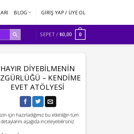
ARI
BLOG
GIRIŞ YAP / ÜYE OL
SEARCH BUTTON
SEPET /
₺
0,00
0
HAYIR DIYEBILMENIN
ZGÜRLÜĞÜ – KENDIME
EVET ATÖLYESI
izin için hazırladığımız bu etkinliğin tüm
detaylarını aşağıda inceleyebilirsiniz.