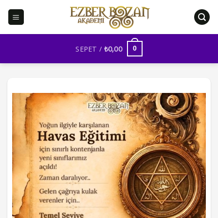
İçeriğe
atla
SEPET /
₺
0,00
0