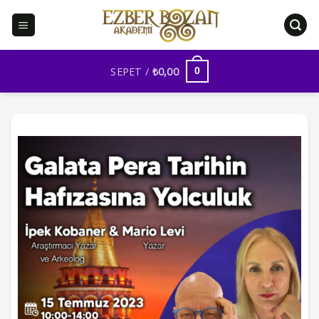
İçeriğe
atla
SEPET /
₺
0,00
0