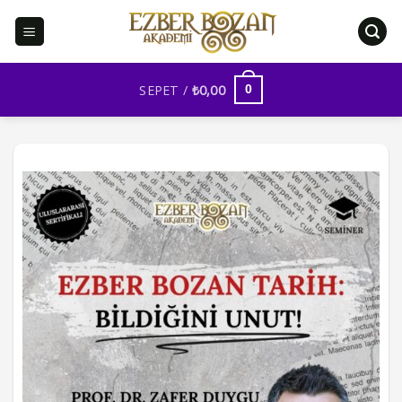
İçeriğe
atla
SEPET /
₺
0,00
0