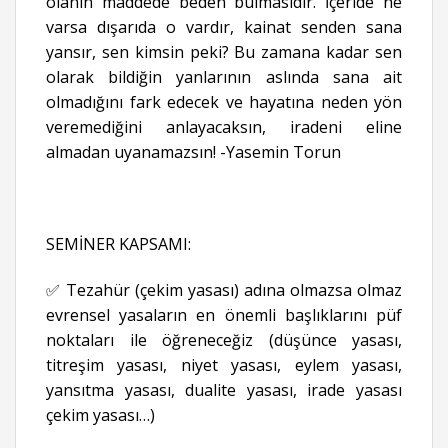
olanın maddede beden bulmasıdır. İçeride ne
varsa dışarıda o vardır, kainat senden sana
yansır, sen kimsin peki? Bu zamana kadar sen
olarak bildiğin yanlarının aslında sana ait
olmadığını fark edecek ve hayatına neden yön
veremediğini anlayacaksın, iradeni eline
almadan uyanamazsın! -Yasemin Torun
SEMİNER KAPSAMI:
✅ Tezahür (çekim yasası) adına olmazsa olmaz
evrensel yasaların en önemli başlıklarını püf
noktaları ile öğreneceğiz (düşünce yasası,
titreşim yasası, niyet yasası, eylem yasası,
yansıtma yasası, dualite yasası, irade yasası
çekim yasası…)