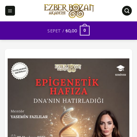
İçeriğe
atla
SEPET /
₺
0,00
0