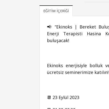
EĞITIM İÇERIĞI
📢 “Ekinoks | Bereket Buluş
Enerji Terapisti Hasina K
buluşacak!
Ekinoks enerjisiyle bolluk 
ücretsiz seminerimize katılın!
📆 23 Eylül 2023