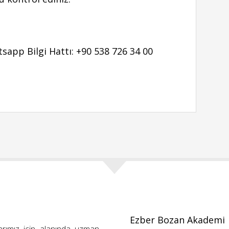
app Bilgi Hattı: +90 538 726 34 00
Ezber Bozan Akademi
arımız için alanında uzman