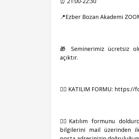
⏰ 21:00-22:30
📍Ezber Bozan Akademi ZO
🎁 Seminerimiz ücretsiz ol
açıktır.
👉🏻 KATILIM FORMU:
https://
👉🏻Katılım formunu doldu
bilgilerini mail üzerinden 
posta adresinizin doğruluğunu