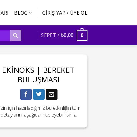
ARI
BLOG
GIRIŞ YAP / ÜYE OL
SEARCH BUTTON
SEPET /
₺
0,00
0
EKINOKS | BEREKET
BULUŞMASI
izin için hazırladığımız bu etkinliğin tüm
detaylarını aşağıda inceleyebilirsiniz.