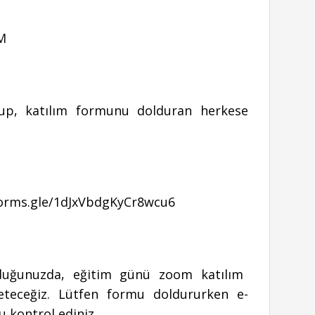
OM
up, katılım formunu dolduran herkese
forms.gle/1dJxVbdgKyCr8wcu6
rduğunuzda, eğitim günü zoom katılım
ileteceğiz. Lütfen formu doldururken e-
 kontrol ediniz.