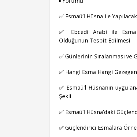
▪ Yorumu
✅ Esmaü’l Hüsna ile Yapılaca
✅ Ebcedi Arabi ile Esmala
Olduğunun Tespit Edilmesi
✅ Günlerinin Sıralanması ve G
✅ Hangi Esma Hangi Gezegenle
✅ Esmaü’l Hüsnanın uygulan
Şekli
✅ Esmaü’l Hüsna’daki Güçlend
✅ Güçlendirici Esmalara Örne