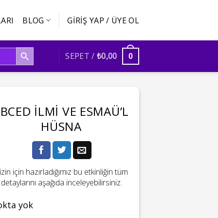
ARI
BLOG
GIRIŞ YAP / ÜYE OL
SEARCH BUTTON
SEPET /
₺
0,00
0
EBCED İLMI VE ESMAÜ’L
HÜSNA
izin için hazırladığımız bu etkinliğin tüm
detaylarını aşağıda inceleyebilirsiniz.
okta yok