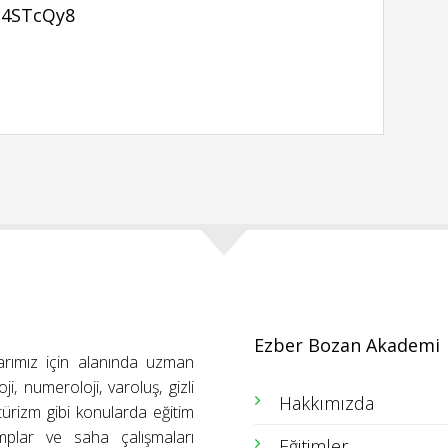
z4STcQy8
Ezber Bozan Akademi
arımız için alanında uzman
ji, numeroloji, varoluş, gizli
Hakkımızda
ütürizm gibi konularda eğitim
amplar ve saha çalışmaları
Eğitimler