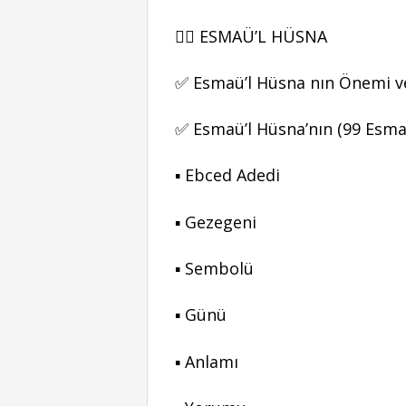
👉🏻 ESMAÜ’L HÜSNA
✅ Esmaü’l Hüsna nın Önemi ve
✅ Esmaü’l Hüsna’nın (99 Esma’
▪ Ebced Adedi
▪ Gezegeni
▪ Sembolü
▪ Günü
▪ Anlamı