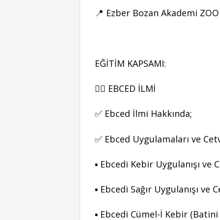
📍 Ezber Bozan Akademi ZO
EĞİTİM KAPSAMI:
👉🏻 EBCED İLMİ
✅ Ebced İlmi Hakkında;
✅ Ebced Uygulamaları ve Cetv
▪ Ebcedi Kebir Uygulanışı ve C
▪ Ebcedi Sağır Uygulanışı ve C
▪ Ebcedi Cümel-İ Kebir (Batini