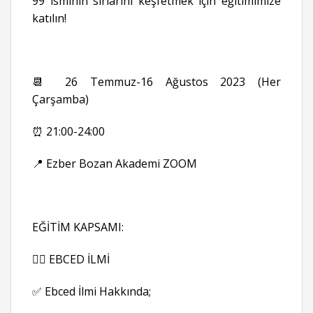
99 isminin sırlarını keşfetmek için eğitimimize
katılın!
📆 26 Temmuz-16 Ağustos 2023 (Her
Çarşamba)
⏰ 21:00-24:00
📍 Ezber Bozan Akademi ZOOM
EĞİTİM KAPSAMI:
👉🏻 EBCED İLMİ
✅ Ebced İlmi Hakkında;