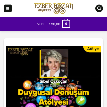
İçeriğe
atla
SEPET /
₺
0,00
0