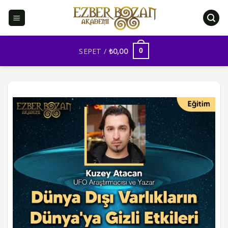
İçeriğe
atla
SEPET /
₺
0,00
0