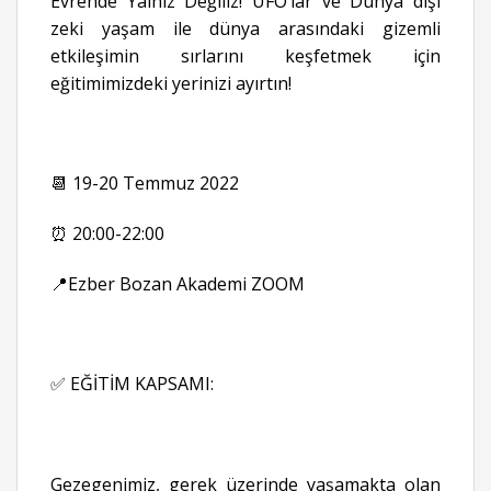
Evrende Yalnız Değiliz! UFO’lar ve Dünya dışı
zeki yaşam ile dünya arasındaki gizemli
etkileşimin sırlarını keşfetmek için
eğitimimizdeki yerinizi ayırtın!
📆 19-20 Temmuz 2022
⏰ 20:00-22:00
📍Ezber Bozan Akademi ZOOM
✅ EĞİTİM KAPSAMI:
Gezegenimiz, gerek üzerinde yaşamakta olan