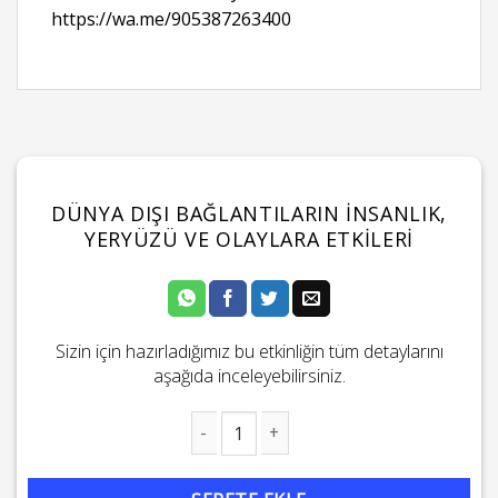
https://wa.me/905387263400
DÜNYA DIŞI BAĞLANTILARIN İNSANLIK,
YERYÜZÜ VE OLAYLARA ETKILERI
Sizin için hazırladığımız bu etkinliğin tüm detaylarını
aşağıda inceleyebilirsiniz.
Dünya Dışı Bağlantıların İnsanlık, Yeryüzü ve Olaylara Etkileri ad