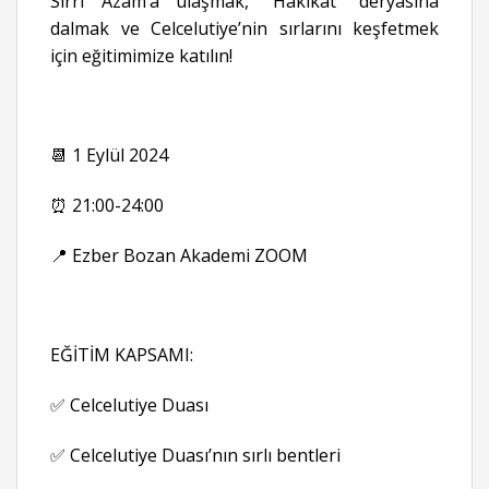
Sırrı Azam’a ulaşmak, “Hakikat” deryasına
dalmak ve Celcelutiye’nin sırlarını keşfetmek
için eğitimimize katılın!
📆 1 Eylül 2024
⏰ 21:00-24:00
📍 Ezber Bozan Akademi ZOOM
EĞİTİM KAPSAMI:
✅ Celcelutiye Duası
✅ Celcelutiye Duası’nın sırlı bentleri