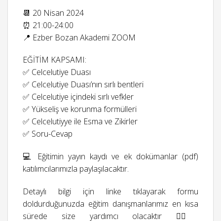
📆 20 Nisan 2024
⏰ 21:00-24:00
📍 Ezber Bozan Akademi ZOOM
EĞİTİM KAPSAMI:
✅ Celcelutiye Duası
✅ Celcelutiye Duası’nın sırlı bentleri
✅ Celcelutiye içindeki sırlı vefkler
✅ Yükseliş ve korunma formülleri
✅ Celcelutiyye ile Esma ve Zikirler
✅ Soru-Cevap
💻 Eğitimin yayın kaydı ve ek dokümanlar (pdf)
katılımcılarımızla paylaşılacaktır.
Detaylı bilgi için linke tıklayarak formu
doldurduğunuzda eğitim danışmanlarımız en kısa
sürede size yardımcı olacaktır 👉🏻