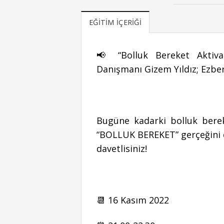
EĞITIM İÇERIĞI
📢 “Bolluk Bereket Aktiva
Danışmanı Gizem Yıldız; Ezbe
Bugüne kadarki bolluk bere
“BOLLUK BEREKET” gerçeğini 
davetlisiniz!
📆 16 Kasım 2022