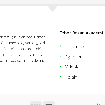
Ezber Bozan Akademi
arımız için alanında uzman
ji, numeroloji, varoluş, gizli
Hakkımızda
ütürizm gibi konularda eğitim
amplar ve saha çalışmaları
Eğitimler
orularda, soru işaretlerinizi
Videolar
İletişim
GİZLİ