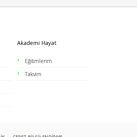
Akademi Hayat
Eğitimlerim
Takvim
LİK
ÇEREZ BİLGİLENDİRME