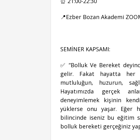
⏰ 21:00-22:30
📍Ezber Bozan Akademi ZO
SEMİNER KAPSAMI:
✅ “Bolluk Ve Bereket deyinc
gelir. Fakat hayatta her 
mutluluğun, huzurun, sağl
Hayatımızda gerçek anl
deneyimlemek kişinin kendi
yüklerse onu yaşar. Eğer h
bilincinde iseniz bu eğitim 
bolluk bereketi gerçeğiniz yap