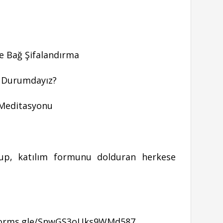
ve Bağ Şifalandırma
Ne Durumdayız?
 Meditasyonu
up, katılım formunu dolduran herkese
/forms.gle/SnwGS3oUks9WMd587