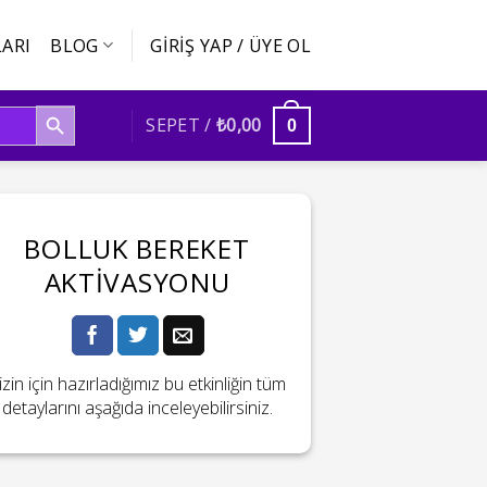
ARI
BLOG
GIRIŞ YAP / ÜYE OL
SEARCH BUTTON
SEPET /
₺
0,00
0
BOLLUK BEREKET
AKTIVASYONU
izin için hazırladığımız bu etkinliğin tüm
detaylarını aşağıda inceleyebilirsiniz.