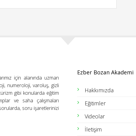
Ezber Bozan Akademi
arımız için alanında uzman
ji, numeroloji, varoluş, gizli
Hakkımızda
ütürizm gibi konularda eğitim
amplar ve saha çalışmaları
Eğitimler
orularda, soru işaretlerinizi
Videolar
İletişim