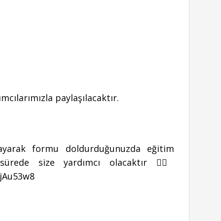
ımcılarımızla paylaşılacaktır.
ıklayarak formu doldurduğunuzda eğitim
sürede size yardımcı olacaktır 👉🏻
VjAu53w8