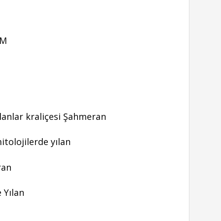
OM
lanlar kraliçesi Şahmeran
olojilerde yılan
ran
 Yılan