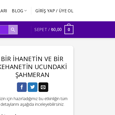
ARI
BLOG
GIRIŞ YAP / ÜYE OL
SEARCH BUTTON
SEPET /
₺
0,00
0
BIR İHANETIN VE BIR
KEHANETIN UCUNDAKI
ŞAHMERAN
izin için hazırladığımız bu etkinliğin tüm
detaylarını aşağıda inceleyebilirsiniz.