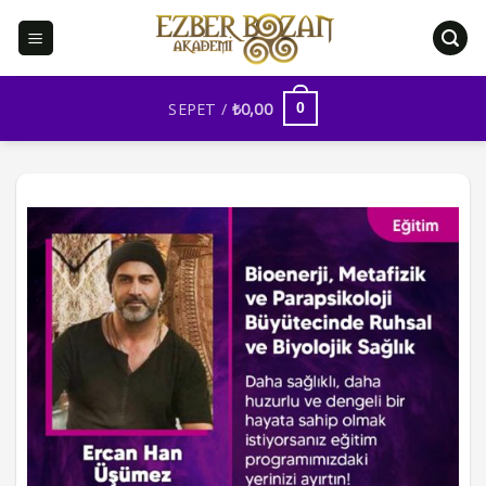
İçeriğe
atla
SEPET /
₺
0,00
0