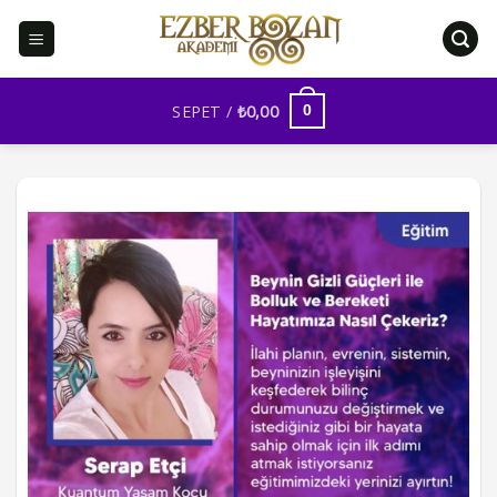
İçeriğe
atla
SEPET /
₺
0,00
0