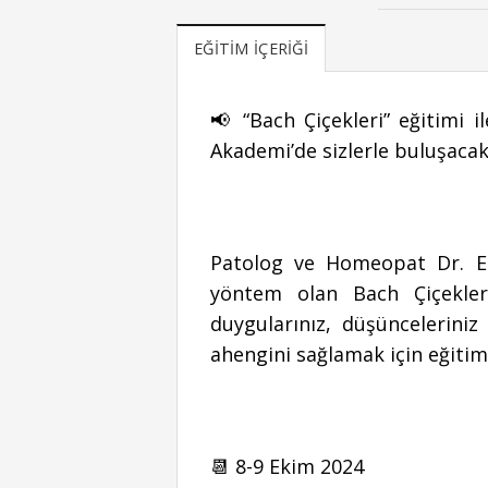
EĞITIM İÇERIĞI
📢 “Bach Çiçekleri” eğitimi 
Akademi’de sizlerle buluşacak
Patolog ve Homeopat Dr. Ed
yöntem olan Bach Çiçekleri
duygularınız, düşüncelerini
ahengini sağlamak için eğitimi
📆 8-9 Ekim 2024