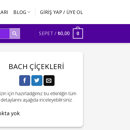
ARI
BLOG
GIRIŞ YAP / ÜYE OL
SEARCH BUTTON
SEPET /
₺
0,00
0
BACH ÇIÇEKLERI
izin için hazırladığımız bu etkinliğin tüm
detaylarını aşağıda inceleyebilirsiniz.
okta yok