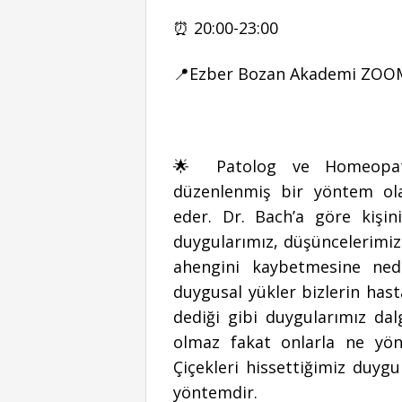
⏰ 20:00-23:00
📍Ezber Bozan Akademi ZO
🌟 Patolog ve Homeopat
düzenlenmiş bir yöntem ola
eder. Dr. Bach’a göre kişi
duygularımız, düşüncelerimi
ahengini kaybetmesine ne
duygusal yükler bizlerin has
dediği gibi duygularımız dal
olmaz fakat onlarla ne yön
Çiçekleri hissettiğimiz duygu
yöntemdir.