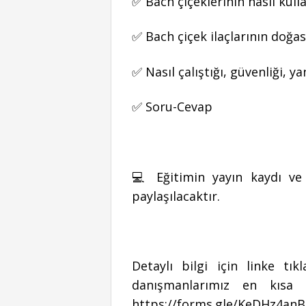
✅ Bach çiçeklerinin nasıl kull
✅ Bach çiçek ilaçlarının doğası
✅ Nasıl çalıştığı, güvenliği, ya
✅ Soru-Cevap
💻 Eğitimin yayın kaydı ve 
paylaşılacaktır.
Detaylı bilgi için linke t
danışmanlarımız en kısa 
https://forms.gle/KeDHz4an