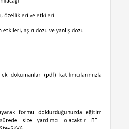
anılacağı
, özellikleri ve etkileri
n etkileri, aşırı dozu ve yanlış dozu
ek dokümanlar (pdf) katılımcılarımızla
ıklayarak formu doldurduğunuzda eğitim
sürede size yardımcı olacaktır 👉🏻
BSteySKV6