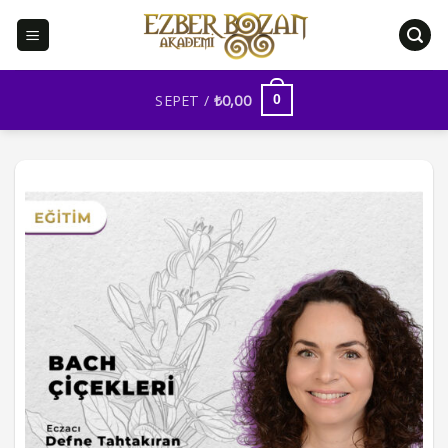
İçeriğe
atla
SEPET /
₺
0,00
0